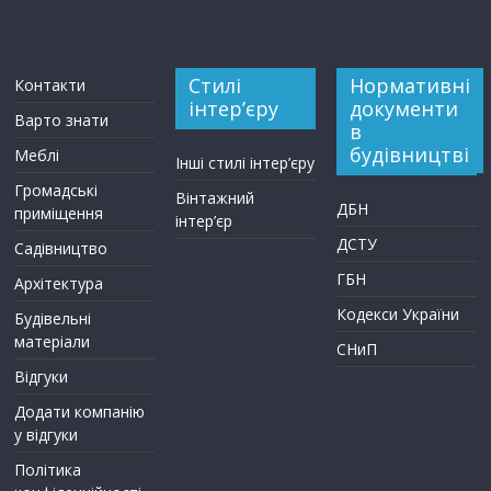
Стилі
Нормативні
Контакти
інтер’єру
документи
Варто знати
в
будівництві
Меблі
Інші стилі інтер’єру
Громадські
Вінтажний
ДБН
приміщення
інтер’єр
ДСТУ
Садівництво
ГБН
Архітектура
Кодекси України
Будівельні
матеріали
СНиП
Відгуки
Додати компанію
у відгуки
Політика