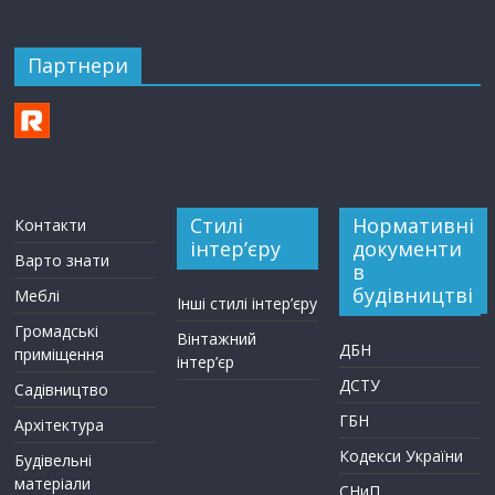
Партнери
Стилі
Нормативні
Контакти
інтер’єру
документи
Варто знати
в
будівництві
Меблі
Інші стилі інтер’єру
Громадські
Вінтажний
ДБН
приміщення
інтер’єр
ДСТУ
Садівництво
ГБН
Архітектура
Кодекси України
Будівельні
матеріали
СНиП