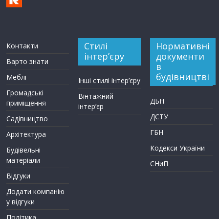
Стилі
Нормативні
Контакти
інтер’єру
документи
Варто знати
в
будівництві
Меблі
Інші стилі інтер’єру
Громадські
Вінтажний
ДБН
приміщення
інтер’єр
ДСТУ
Садівництво
ГБН
Архітектура
Кодекси України
Будівельні
матеріали
СНиП
Відгуки
Додати компанію
у відгуки
Політика