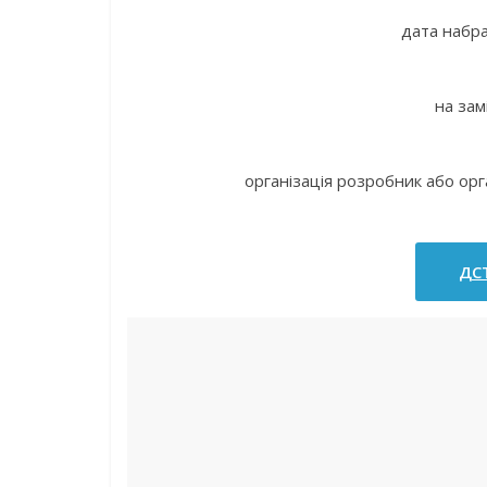
дата набра
на зам
організація розробник або орг
ДСТ