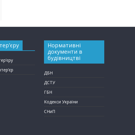
тер’єру
Нормативні
документи в
будівництві
тер’єру
нтер’єр
ДБН
ДСТУ
ГБН
Кодекси України
СНиП