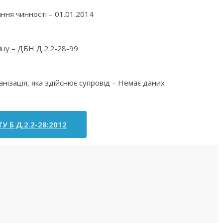
ння чинності – 01.01.2014
іну – ДБН Д.2.2-28-99
анізація, яка здійснює супровід – Немає даних
У Б Д.2.2-28:2012