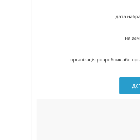
дата набра
на зам
організація розробник або орг
ДСТ