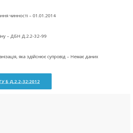
ння чинності – 01.01.2014
іну – ДБН Д.2.2-32-99
анізація, яка здійснює супровід – Немає даних
У Б Д.2.2-32:2012