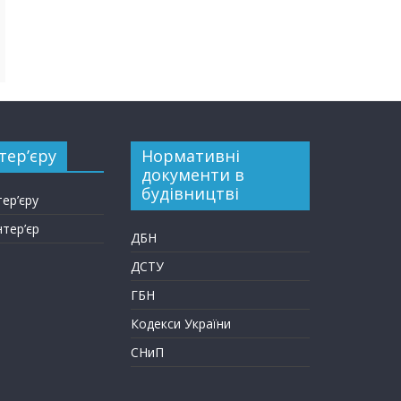
тер’єру
Нормативні
документи в
будівництві
тер’єру
нтер’єр
ДБН
ДСТУ
ГБН
Кодекси України
СНиП