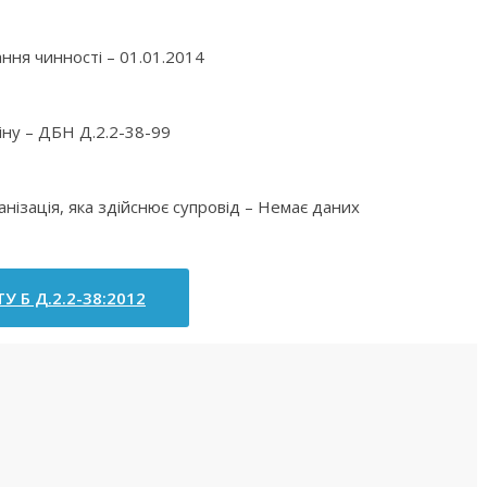
ння чинності – 01.01.2014
іну – ДБН Д.2.2-38-99
анізація, яка здійснює супровід – Немає даних
У Б Д.2.2-38:2012