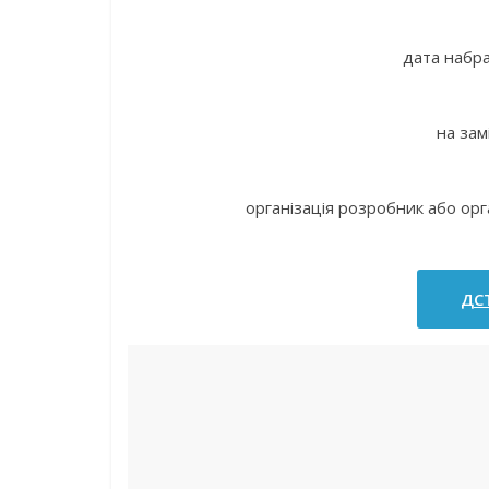
дата набра
на зам
організація розробник або орг
ДСТ