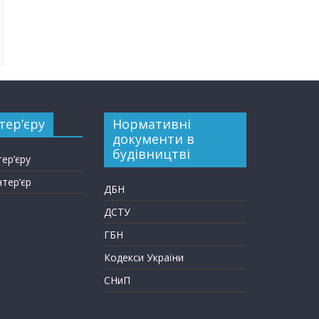
тер’єру
Нормативні
документи в
будівництві
тер’єру
нтер’єр
ДБН
ДСТУ
ГБН
Кодекси України
СНиП