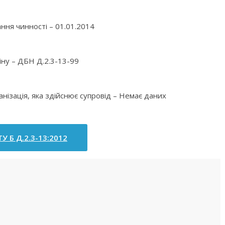
ння чинності – 01.01.2014
іну – ДБН Д.2.3-13-99
анізація, яка здійснює супровід – Немає даних
У Б Д.2.3-13:2012