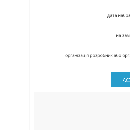
дата набра
на зам
організація розробник або орг
ДСТ