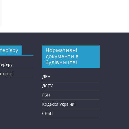
тер’єру
Нормативні
документи в
будівництві
тер’єру
нтер’єр
ДБН
ДСТУ
ГБН
Кодекси України
СНиП