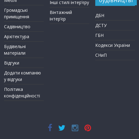
Меблі
Інші стилі інтер’єру
Громадські
Вінтажний
ДБН
приміщення
інтер’єр
ДСТУ
Садівництво
ГБН
Архітектура
Кодекси України
Будівельні
матеріали
СНиП
Відгуки
Додати компанію
у відгуки
Політика
конфіденційності