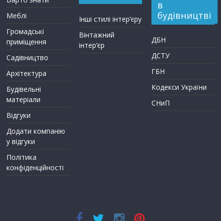
в
будівництві
Меблі
Інші стилі інтер’єру
Громадські
Вінтажний
ДБН
приміщення
інтер’єр
ДСТУ
Садівництво
ГБН
Архітектура
Кодекси України
Будівельні
матеріали
СНиП
Відгуки
Додати компанію
у відгуки
Політика
конфіденційності