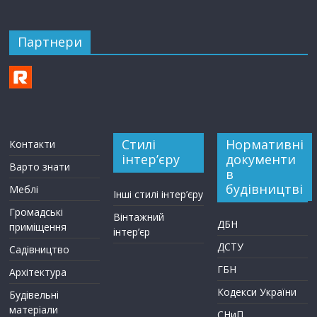
Партнери
Стилі
Нормативні
Контакти
інтер’єру
документи
Варто знати
в
будівництві
Меблі
Інші стилі інтер’єру
Громадські
Вінтажний
ДБН
приміщення
інтер’єр
ДСТУ
Садівництво
ГБН
Архітектура
Кодекси України
Будівельні
матеріали
СНиП