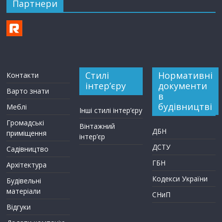
Партнери
Стилі
Нормативні
Контакти
інтер’єру
документи
Варто знати
в
будівництві
Меблі
Інші стилі інтер’єру
Громадські
Вінтажний
ДБН
приміщення
інтер’єр
ДСТУ
Садівництво
ГБН
Архітектура
Кодекси України
Будівельні
матеріали
СНиП
Відгуки