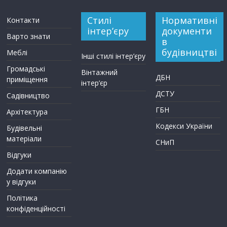
Стилі
Нормативні
Контакти
інтер’єру
документи
Варто знати
в
будівництві
Меблі
Інші стилі інтер’єру
Громадські
Вінтажний
ДБН
приміщення
інтер’єр
ДСТУ
Садівництво
ГБН
Архітектура
Кодекси України
Будівельні
матеріали
СНиП
Відгуки
Додати компанію
у відгуки
Політика
конфіденційності