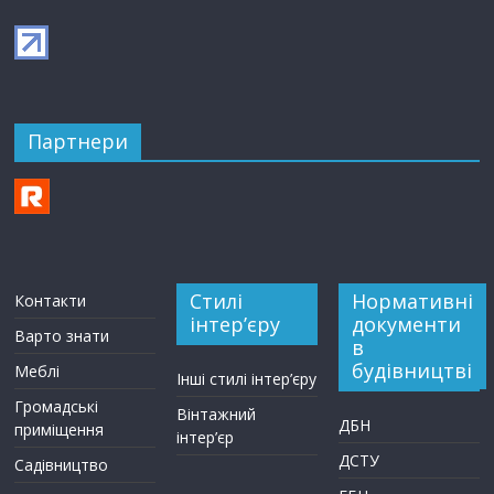
Партнери
Стилі
Нормативні
Контакти
інтер’єру
документи
Варто знати
в
будівництві
Меблі
Інші стилі інтер’єру
Громадські
Вінтажний
ДБН
приміщення
інтер’єр
ДСТУ
Садівництво