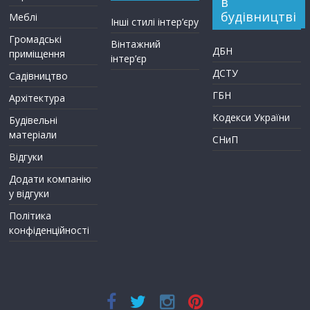
в
будівництві
Меблі
Інші стилі інтер’єру
Громадські
Вінтажний
ДБН
приміщення
інтер’єр
ДСТУ
Садівництво
ГБН
Архітектура
Кодекси України
Будівельні
матеріали
СНиП
Відгуки
Додати компанію
у відгуки
Політика
конфіденційності