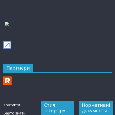
Партнери
Стилі
Нормативні
Контакти
інтер’єру
документи
Варто знати