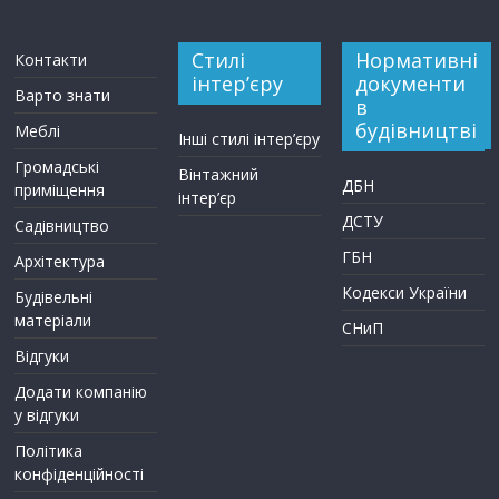
Стилі
Нормативні
Контакти
інтер’єру
документи
Варто знати
в
будівництві
Меблі
Інші стилі інтер’єру
Громадські
Вінтажний
ДБН
приміщення
інтер’єр
ДСТУ
Садівництво
ГБН
Архітектура
Кодекси України
Будівельні
матеріали
СНиП
Відгуки
Додати компанію
у відгуки
Політика
конфіденційності