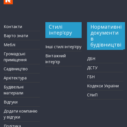
Стилі
Нормативні
Контакти
інтер’єру
документи
Варто знати
в
будівництві
Меблі
Інші стилі інтер’єру
Громадські
Вінтажний
ДБН
приміщення
інтер’єр
ДСТУ
Садівництво
ГБН
Архітектура
Кодекси України
Будівельні
матеріали
СНиП
Відгуки
Додати компанію
у відгуки
Політика