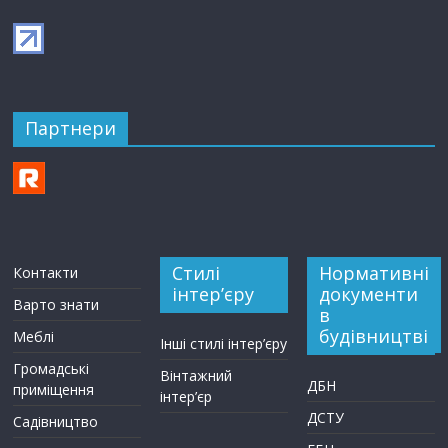
Партнери
Стилі
Нормативні
Контакти
інтер’єру
документи
Варто знати
в
будівництві
Меблі
Інші стилі інтер’єру
Громадські
Вінтажний
ДБН
приміщення
інтер’єр
ДСТУ
Садівництво