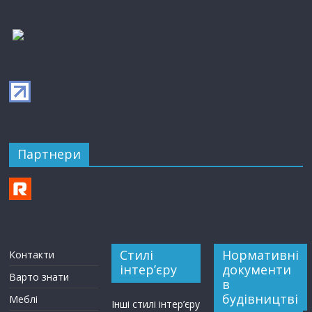
Партнери
Стилі
Нормативні
Контакти
інтер’єру
документи
Варто знати
в
будівництві
Меблі
Інші стилі інтер’єру