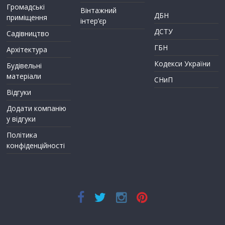
Громадські
Вінтажний
ДБН
приміщення
інтер’єр
ДСТУ
Садівництво
ГБН
Архітектура
Кодекси України
Будівельні
матеріали
СНиП
Відгуки
Додати компанію
у відгуки
Політика
конфіденційності