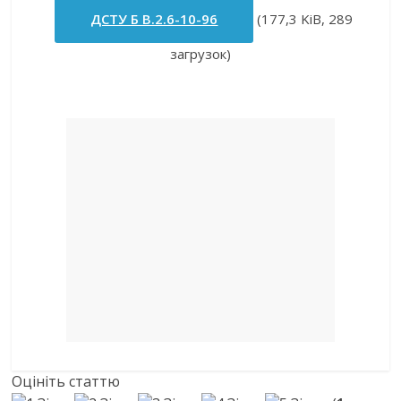
ДСТУ Б В.2.6-10-96
(177,3 KiB, 289
загрузок)
Оцініть статтю