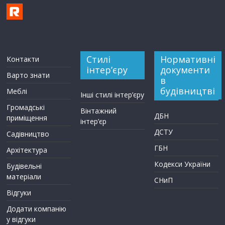
Стилі
Нормативні
Контакти
інтер’єру
документи
Варто знати
в
будівництві
Меблі
Інші стилі інтер’єру
Громадські
Вінтажний
ДБН
приміщення
інтер’єр
ДСТУ
Садівництво
ГБН
Архітектура
Кодекси України
Будівельні
матеріали
СНиП
Відгуки
Додати компанію
у відгуки