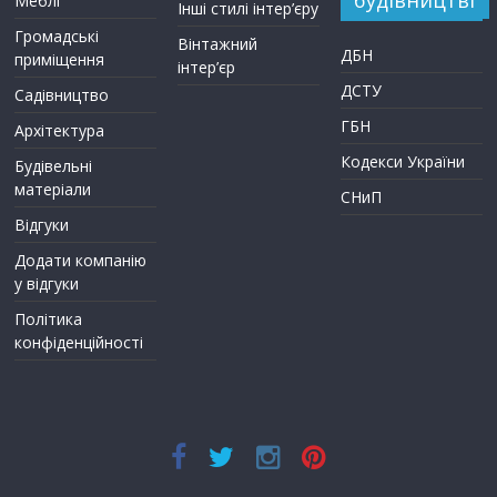
Меблі
Інші стилі інтер’єру
Громадські
Вінтажний
ДБН
приміщення
інтер’єр
ДСТУ
Садівництво
ГБН
Архітектура
Кодекси України
Будівельні
матеріали
СНиП
Відгуки
Додати компанію
у відгуки
Політика
конфіденційності