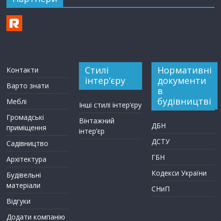
Стилі
Нормативні
Контакти
інтер’єру
документи
Варто знати
в
будівництві
Меблі
Інші стилі інтер’єру
Громадські
Вінтажний
ДБН
приміщення
інтер’єр
ДСТУ
Садівництво
ГБН
Архітектура
Кодекси України
Будівельні
матеріали
СНиП
Відгуки
Додати компанію