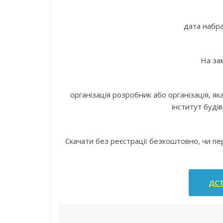
дата набра
На за
організація розробник або організація, 
інститут буді
Скачати без реєстрації безкоштовно, чи п
ДСТ