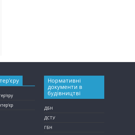
тер’єру
Нормативні
документи в
будівництві
тер’єру
нтер’єр
ДБН
ДСТУ
ГБН