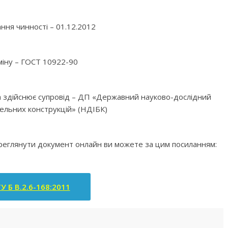
ння чинності – 01.12.2012
міну – ГОСТ 10922-90
яка здійснює супровід – ДП «Державний науково-дослідний
вельних конструкцій» (НДІБК)
ереглянути документ онлайн ви можете за цим посиланням:
У Б В.2.6-168:2011