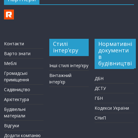
Стилі
Нормативні
Контакти
інтер’єру
документи
Варто знати
в
будівництві
Меблі
Інші стилі інтер’єру
Громадські
Вінтажний
ДБН
приміщення
інтер’єр
ДСТУ
Садівництво
ГБН
Архітектура
Кодекси України
Будівельні
матеріали
СНиП
Відгуки
Додати компанію