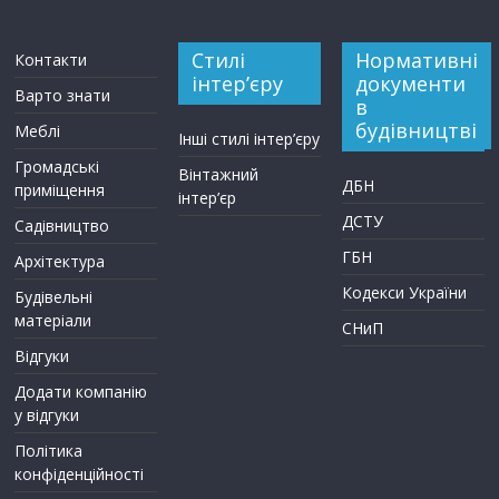
Стилі
Нормативні
Контакти
інтер’єру
документи
Варто знати
в
будівництві
Меблі
Інші стилі інтер’єру
Громадські
Вінтажний
ДБН
приміщення
інтер’єр
ДСТУ
Садівництво
ГБН
Архітектура
Кодекси України
Будівельні
матеріали
СНиП
Відгуки
Додати компанію
у відгуки
Політика
конфіденційності