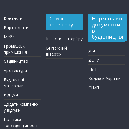
Стилі
Нормативні
Контакти
інтер’єру
документи
Варто знати
в
будівництві
Меблі
Інші стилі інтер’єру
Громадські
Вінтажний
ДБН
приміщення
інтер’єр
ДСТУ
Садівництво
ГБН
Архітектура
Кодекси України
Будівельні
матеріали
СНиП
Відгуки
Додати компанію
у відгуки
Політика
конфіденційності