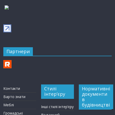
Партнери
Стилі
Нормативні
Контакти
інтер’єру
документи
Варто знати
в
будівництві
Меблі
Інші стилі інтер’єру
Громадські
Вінтажний