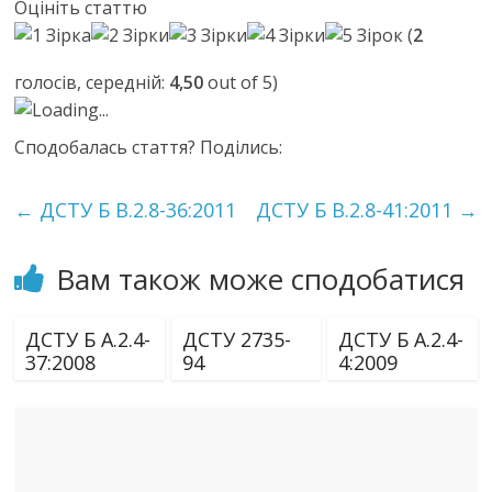
Оцініть статтю
(
2
голосів, середній:
4,50
out of 5)
Loading...
Сподобалась стаття? Поділись:
←
ДСТУ Б В.2.8-36:2011
ДСТУ Б В.2.8-41:2011
→
Вам також може сподобатися
ДСТУ Б А.2.4-
ДСТУ 2735-
ДСТУ Б А.2.4-
37:2008
94
4:2009