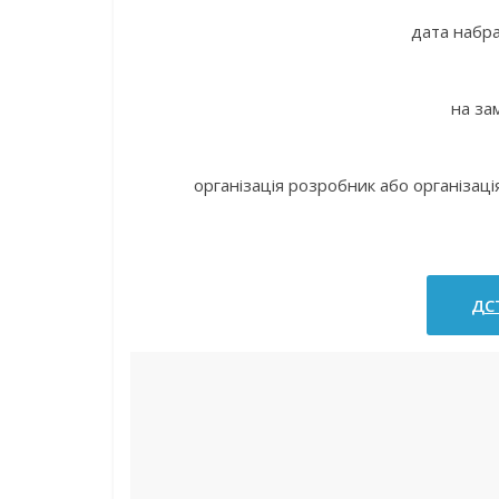
дата набра
на за
організація розробник або організаці
ДСТ