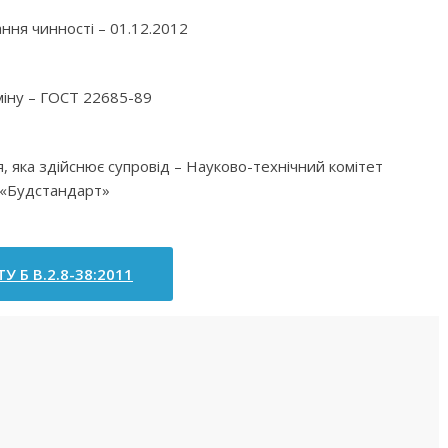
ння чинності – 01.12.2012
міну – ГОСТ 22685-89
я, яка здійснює супровід – Науково-технічний комітет
«Будстандарт»
У Б В.2.8-38:2011