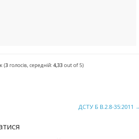
(
3
голосів, середній:
4,33
out of 5)
ДСТУ Б В.2.8-35:2011
атися