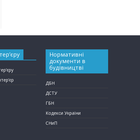
тер’єру
Нормативні
документи в
будівництві
тер’єру
нтер’єр
ДБН
ДСТУ
ГБН
Кодекси України
СНиП