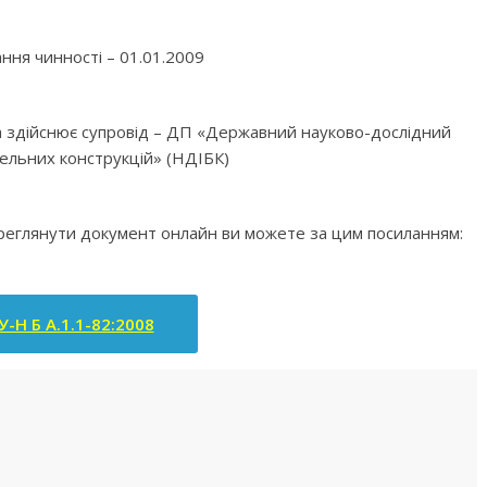
ння чинності – 01.01.2009
яка здійснює супровід – ДП «Державний науково-дослідний
вельних конструкцій» (НДІБК)
ереглянути документ онлайн ви можете за цим посиланням:
-Н Б А.1.1-82:2008