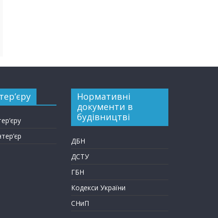
тер’єру
Нормативні
документи в
будівництві
тер’єру
нтер’єр
ДБН
ДСТУ
ГБН
Кодекси України
СНиП