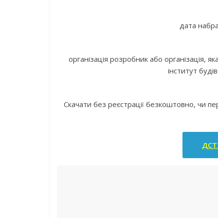
дата набра
організація розробник або організація, 
інститут буді
Скачати без реєстрації безкоштовно, чи п
ДСТУ