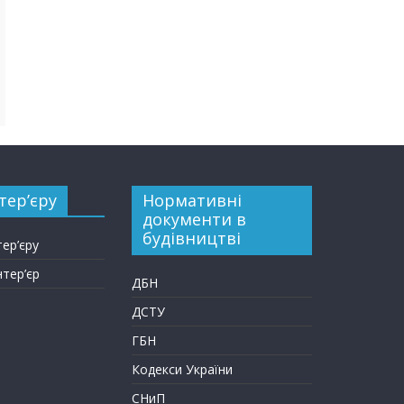
тер’єру
Нормативні
документи в
будівництві
тер’єру
нтер’єр
ДБН
ДСТУ
ГБН
Кодекси України
СНиП