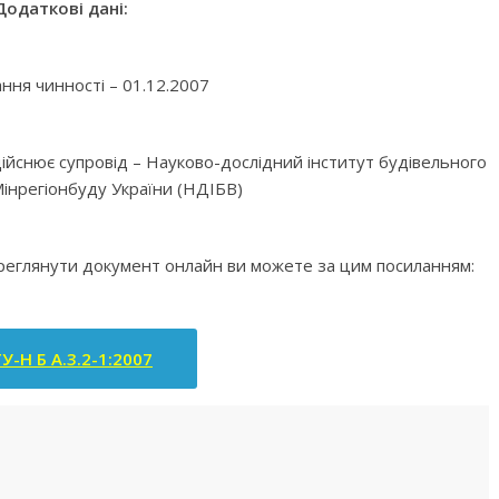
Додаткові дані:
ння чинності – 01.12.2007
здійснює супровід – Науково-дослідний інститут будівельного
інрегіонбуду України (НДІБВ)
ереглянути документ онлайн ви можете за цим посиланням:
У-Н Б А.3.2-1:2007