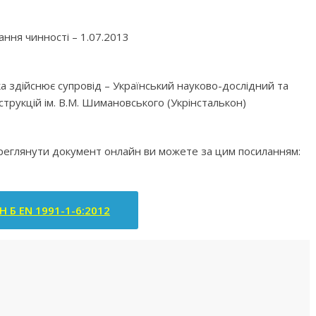
ання чинності – 1.07.2013
ка здійснює супровід – Український науково-дослідний та
струкцій ім. В.М. Шимановського (Укрінсталькон)
ереглянути документ онлайн ви можете за цим посиланням:
Н Б EN 1991-1-6:2012