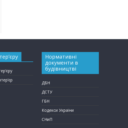
тер’єру
Нормативні
документи в
будівництві
тер’єру
нтер’єр
ДБН
ДСТУ
ГБН
Кодекси України
СНиП