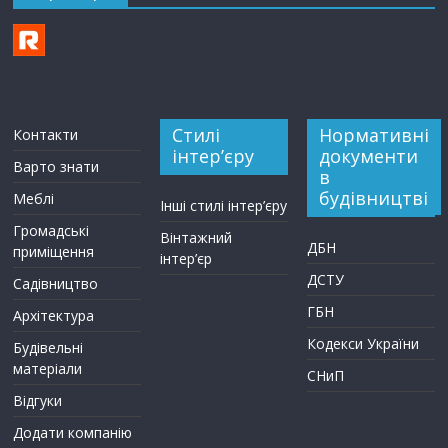
Стилі
Нормативні
Контакти
інтер’єру
документи
Варто знати
в
будівництві
Меблі
Інші стилі інтер’єру
Громадські
Вінтажний
ДБН
приміщення
інтер’єр
ДСТУ
Садівництво
ГБН
Архітектура
Кодекси України
Будівельні
матеріали
СНиП
Відгуки
Додати компанію