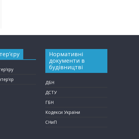
тер’єру
Нормативні
документи в
будівництві
тер’єру
нтер’єр
ДБН
ДСТУ
ГБН
Кодекси України
СНиП