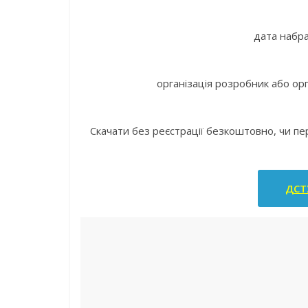
дата набра
організація розробник або орг
Скачати без реєстрації безкоштовно, чи п
ДСТУ