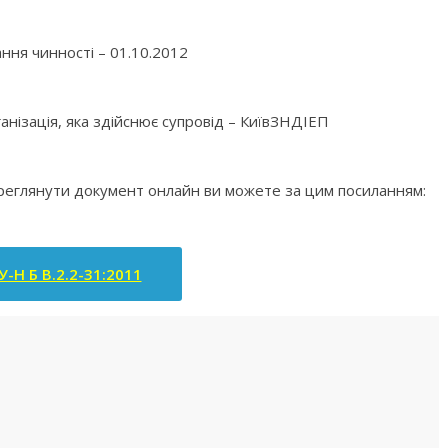
ння чинності – 01.10.2012
анізація, яка здійснює супровід – КиївЗНДІЕП
ереглянути документ онлайн ви можете за цим посиланням:
-Н Б В.2.2-31:2011