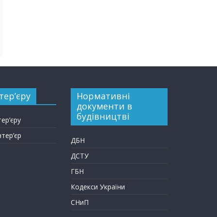
тер’єру
Нормативні
документи в
будівництві
тер’єру
нтер’єр
ДБН
ДСТУ
ГБН
Кодекси України
СНиП