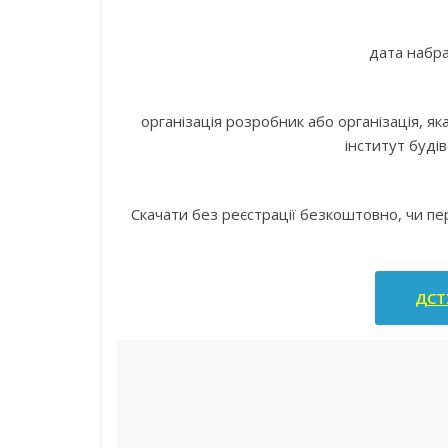
дата набра
організація розробник або організація, 
інститут буді
Скачати без реєстрації безкоштовно, чи п
ДСТУ