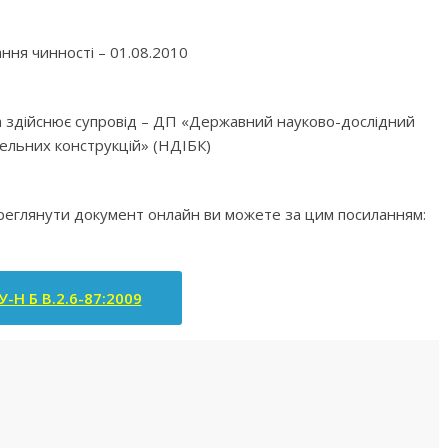
ння чинності – 01.08.2010
яка здійснює супровід – ДП «Державний науково-дослідний
вельних конструкцій» (НДІБК)
ереглянути документ онлайн ви можете за цим посиланням:
-Н Б В.2.6-87:2009