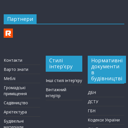
Партнери
Стилі
Нормативні
Контакти
інтер’єру
документи
Варто знати
в
будівництві
Меблі
Інші стилі інтер’єру
Громадські
Вінтажний
ДБН
приміщення
інтер’єр
ДСТУ
Садівництво
ГБН
Архітектура
Кодекси України
Будівельні
матеріали