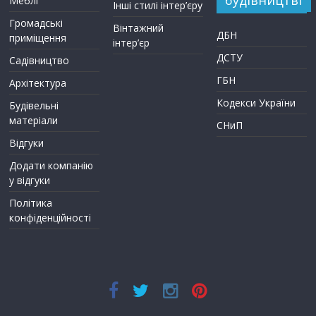
Меблі
Інші стилі інтер’єру
Громадські
Вінтажний
ДБН
приміщення
інтер’єр
ДСТУ
Садівництво
ГБН
Архітектура
Кодекси України
Будівельні
матеріали
СНиП
Відгуки
Додати компанію
у відгуки
Політика
конфіденційності