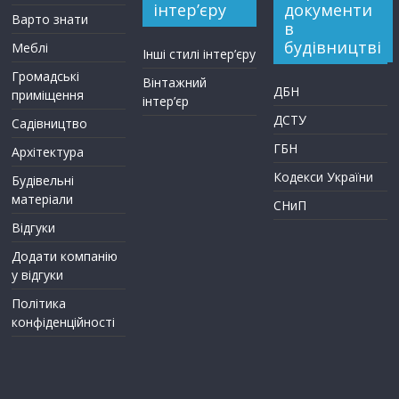
інтер’єру
документи
Варто знати
в
будівництві
Меблі
Інші стилі інтер’єру
Громадські
Вінтажний
ДБН
приміщення
інтер’єр
ДСТУ
Садівництво
ГБН
Архітектура
Кодекси України
Будівельні
матеріали
СНиП
Відгуки
Додати компанію
у відгуки
Політика
конфіденційності