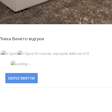
Ліжка Венето відгуки
(
3
голосів, середній:
4,00
out of 5)
Loading...
…
ПЕРЕГЛЯНУТИ