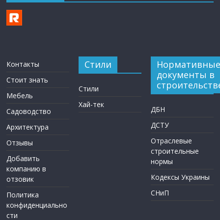
Стили
Нормативны
Контакты
документы в
Стоит знать
строительств
Стили
Мебель
Хай-тек
ДБН
Садоводство
ДСТУ
Архитектура
Отраслевые
Отзывы
строительные
Добавить
нормы
компанию в
Кодексы Украины
отзовик
СНиП
Политика
конфиденциально
сти