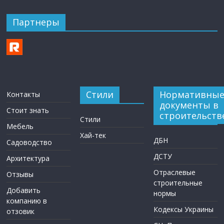
Партнеры
Стили
Нормативны
Контакты
документы в
Стоит знать
строительств
Стили
Мебель
Хай-тек
ДБН
Садоводство
ДСТУ
Архитектура
Отраслевые
Отзывы
строительные
Добавить
нормы
компанию в
Кодексы Украины
отзовик