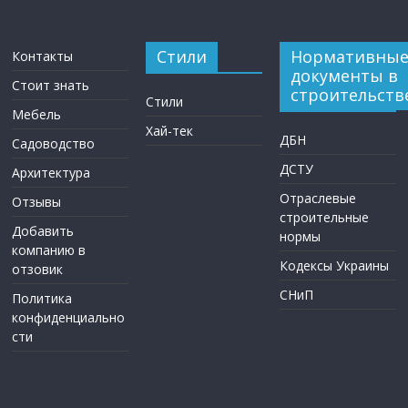
Стили
Нормативны
Контакты
документы в
Стоит знать
строительств
Стили
Мебель
Хай-тек
ДБН
Садоводство
ДСТУ
Архитектура
Отраслевые
Отзывы
строительные
Добавить
нормы
компанию в
Кодексы Украины
отзовик
СНиП
Политика
конфиденциально
сти