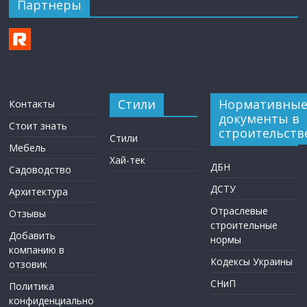
Партнеры
Стили
Нормативны
Контакты
документы в
Стоит знать
строительств
Стили
Мебель
Хай-тек
ДБН
Садоводство
ДСТУ
Архитектура
Отраслевые
Отзывы
строительные
Добавить
нормы
компанию в
Кодексы Украины
отзовик
СНиП
Политика
конфиденциально