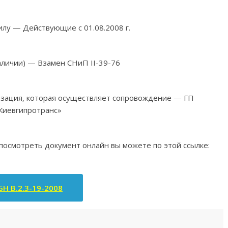
илу — Действующие с 01.08.2008 г.
аличии) — Взамен СНиП II-39-76
изация, которая осуществляет сопровождение — ГП
Киевгипротранс»
 посмотреть документ онлайн вы можете по этой ссылке:
БН В.2.3-19-2008