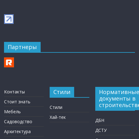
Партнеры
Стили
Нормативны
Контакты
документы в
Стоит знать
строительств
Стили
Мебель
Хай-тек
ДБН
Садоводство
ДСТУ
Архитектура