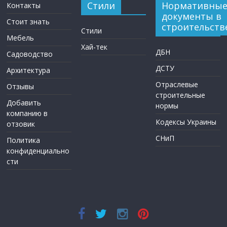
Стили
Нормативны
Контакты
документы в
Стоит знать
строительств
Стили
Мебель
Хай-тек
ДБН
Садоводство
ДСТУ
Архитектура
Отраслевые
Отзывы
строительные
Добавить
нормы
компанию в
Кодексы Украины
отзовик
СНиП
Политика
конфиденциально
сти