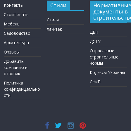
Стили
Нормативны
Контакты
документы в
Стоит знать
строительств
Стили
Мебель
Хай-тек
ДБН
Садоводство
ДСТУ
Архитектура
Отраслевые
Отзывы
строительные
Добавить
нормы
компанию в
Кодексы Украины
отзовик
СНиП
Политика
конфиденциально
сти