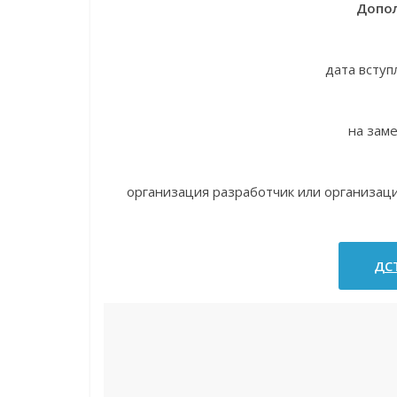
Допол
дата вступ
на зам
организация разработчик или организац
ДСТ