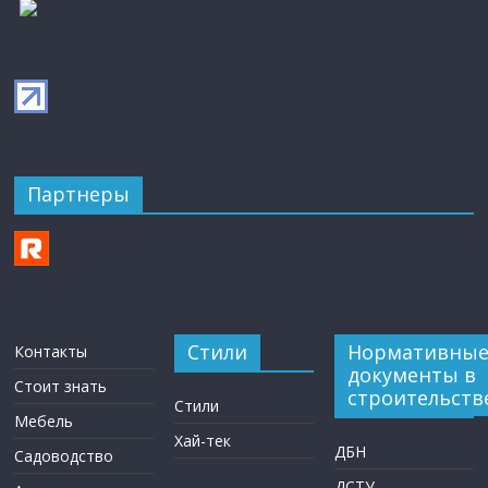
Партнеры
Стили
Нормативны
Контакты
документы в
Стоит знать
строительств
Стили
Мебель
Хай-тек
ДБН
Садоводство
ДСТУ