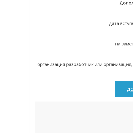
Допол
дата вступ
на заме
организация разработчик или организаци
ДС