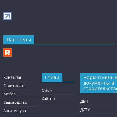
Партнеры
Стили
Нормативны
Контакты
документы в
Стоит знать
строительств
Стили
Мебель
Хай-тек
ДБН
Садоводство
ДСТУ
Архитектура